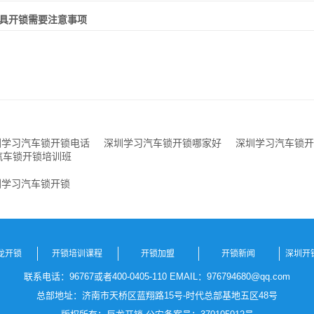
具开锁需要注意事项
圳学习汽车锁开锁电话
深圳学习汽车锁开锁哪家好
深圳学习汽车锁开
汽车锁开锁培训班
圳学习汽车锁开锁
龙开锁
开锁培训课程
开锁加盟
开锁新闻
深圳开
联系电话：96767或者400-0405-110 EMAIL：976794680@qq.com
总部地址：济南市天桥区蓝翔路15号-时代总部基地五区48号