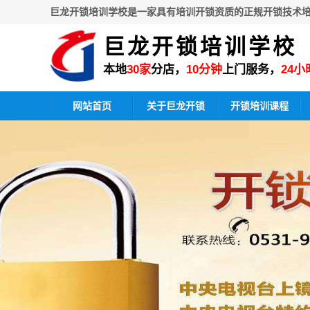
巨龙开锁培训学校是一家具有培训开锁资质的正规开锁技术培
巨龙开锁培训学校
本地
30家
分店，
10分钟
上门服务，
24小
网站首页
关于巨龙开锁
开锁培训课程