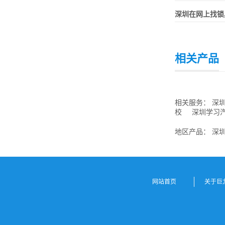
深圳在网上找锁
相关产品
相关服务：
深
校
深圳学习
地区产品：
深
网站首页
关于巨