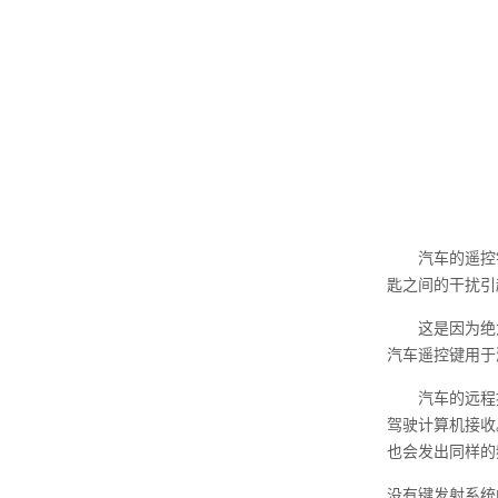
汽车的遥控
匙之间的干扰引
这是因为绝
汽车遥控键用于
汽车的远程
驾驶计算机接收
也会发出同样的
没有键发射系统