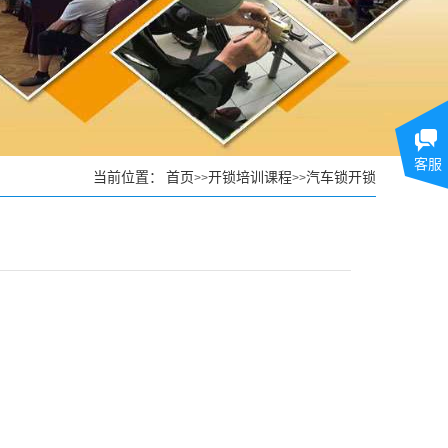
客服
当前位置：
首页
开锁培训课程
汽车锁开锁
>>
>>