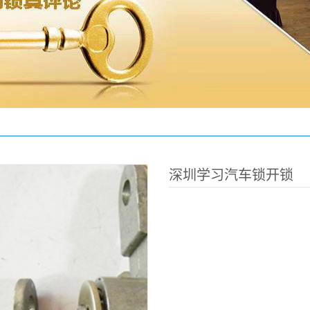
深圳学习汽车锁开锁