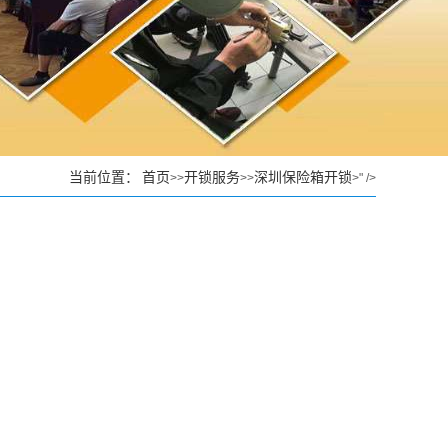
当前位置：
首页
开锁服务
深圳保险箱开锁
>>
>>
>" />