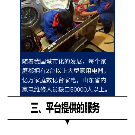
随着我国城市化的发展，每个家
庭都拥有2台以上大型家用电器，
亿万家庭数亿台家电，山东省内
家电维修人员缺口50000人以上。