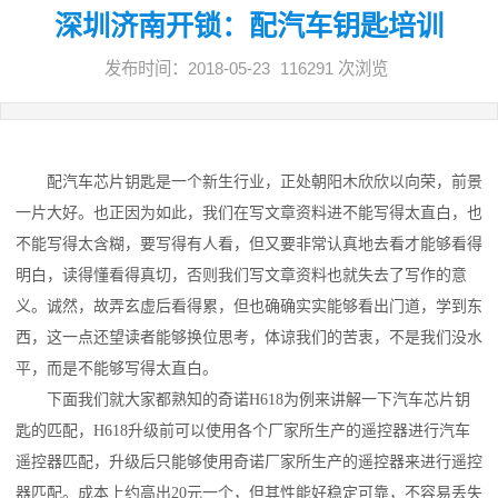
深圳济南开锁：配汽车钥匙培训
发布时间：2018-05-23
116291 次浏览
配汽车芯片钥匙
是一个新生行业，正处朝阳木欣欣以向荣，前景
一片大好。也正因为如此，我们在写文章资料进不能写得太直白，也
不能写得太含糊，要写得有人看，但又要非常认真地去看才能够看得
明白，读得懂看得真切，否则我们写文章资料也就失去了写作的意
义。诚然，故弄玄虚后看得累，但也确确实实能够看出门道，学到东
西，这一点还望读者能够换位思考，体谅我们的苦衷，不是我们没水
平，而是不能够写得太直白。
下面我们就大家都熟知的奇诺H618为例来讲解一下汽车芯片钥
匙的匹配，H618升级前可以使用各个厂家所生产的遥控器进行汽车
遥控器匹配，升级后只能够使用奇诺厂家所生产的遥控器来进行遥控
器匹配。成本上约高出20元一个，但其性能好稳定可靠，不容易丢失