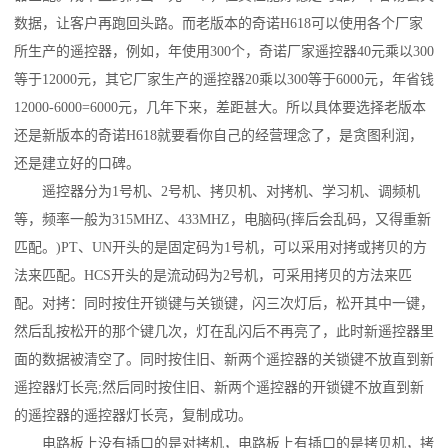
数据，让客户再跑回头路。而老版本的奇诺H618可以使用各个厂家
所生产的遥控器，例如，年使用300个，奇诺厂家遥控器40元乘以300
等于12000元，其它厂家生产的遥控器20乘以300等于6000元，年省钱
12000-6000=6000元，几年下来，差距甚大。所以具体要选择老版本
还是新版本的奇诺H618就要看你自己的经营理念了，是贪图利润，
还是建立好的口碑。
遥控器分为1号机、2号机、拷贝机、对拷机、学习机、调频机
等，频率一般为315MHZ、433MHZ，电脑码(摔后会乱码，又得重新
匹配。)PT、UN开头的是固定码为1号机，可以采用对拷或拷贝的方
法来匹配。HCS开头的是流动码为2号机，可采用拷贝的方法来匹
配。对拷：同时按住开锁键与关锁键，闪三次灯后，松开其中一键，
然后乱按松开的那个键几次，灯在乱闪后不再亮了，此时新遥控器里
面的数据被清空了。同时按住旧、新两个遥控器的关锁键不放直到新
遥控器灯长亮;然后同时按住旧、新两个遥控器的开锁键不放直到新
的遥控器的遥控器灯长亮，复制成功。
电路板上没有插口的是对拷机，电路板上有插口的是拷贝机，拷